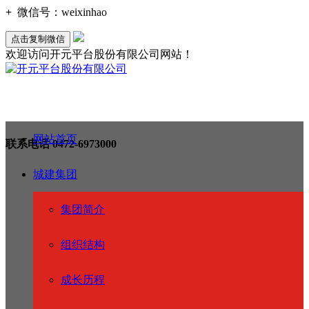
+
微信号：
weixinhao
点击复制微信
欢迎访问开元平台股份有限公司网站！
网站首页
联系电话
0472-6973000
城建集团
集团简介
组织结构
成长历程