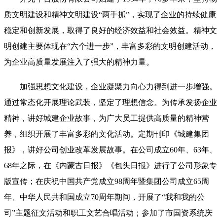
质文明建设和精神文明建设“两手抓”，实现了企业的持续健康
稳定和创新发展，取得了良好的经济效益和社会效益。精神文
明创建主要体现在“六个进一步”，丰富多彩的文明创建活动，
为企业高质量发展注入了强大的精神力量。
加强思想文化建设，企业凝聚力向心力得到进一步增强。
通过常态化开展理论武装，坚定了理想信念。为传承发扬企业
精神，讲好城建企业故事，为广大员工提供高质量的精神营
养，组织开展了丰富多彩的文化活动。定期刊印《城建集团
报》，讲好公司创业改革发展故事。在公司成立60年、63年、
68年之际，在《内蒙古日报》《包头日报》进行了公司形象专
版宣传；在庆祝中国共产党成立98周年暨集团公司成立65周
年、中华人民共和国成立70周年期间，开展了“我和我的公
司”主题征文活动和职工文艺合唱活动；参加了市国资系统庆