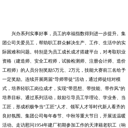
兴办系列实事好事，员工的幸福指数得到进一步提升。集
团公司关爱员工，帮助职工群众解决生产、工作、生活中的实
际困难和问题。特别是为员工成长成才搭建平台，对考取职业
资格（建造师、安全工程师，试验检测师、注册会计师、造价
工程师）的人员分别奖励5万元、2万元，技能大赛前三名给予
一定奖励。连续开展两届“导师带徒”活动，通过师徒结对模
式，培养轻职工岗位成才，实现“带思想、带技能、带作风”的
培养目标。通过系列活动，鼓励引导员工学理论、学业务、当
工匠，形成积极争当“工匠”人才、领军人才等时代新人看齐的
良好氛围。集团公司每年春节、中秋等重大节日，开展送温暖
活动。走访慰问1954年建厂初期参加工作的天津籍老职工（响