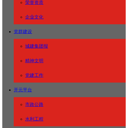
荣誉资质
企业文化
党群建设
城建集团报
精神文明
党建工作
开元平台
市政公路
水利工程