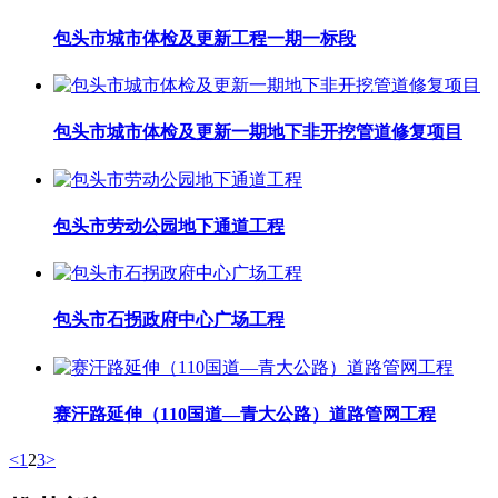
包头市城市体检及更新工程一期一标段
包头市城市体检及更新一期地下非开挖管道修复项目
包头市劳动公园地下通道工程
包头市石拐政府中心广场工程
赛汗路延伸（110国道—青大公路）道路管网工程
<
1
2
3
>